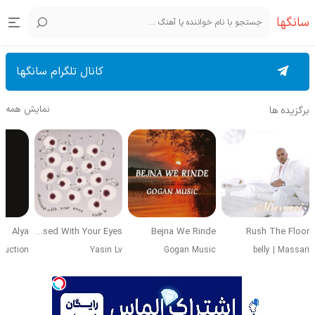
سانگها
کانال تلگرام سانگها
نمایش همه
برگزیده ها
Alya
Obsessed With Your Eyes
Bejna We Rinde
Rush The Floor
duction
Yasin Lv
Gogan Music
belly
|
Massari