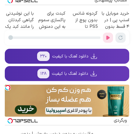
مطالب پیشنهادی
خرید موبایل با
گردونه شانس
کبدت برای
با این نوشیدنی
اسنپ پی | در
بدون پوچ از
پاکسازی سموم
گیاهی کبدتان
۴ قسط بدون
PS5 تا
به این دمنوش
را مانند کبد یک
سود و کارمزد!
آیفون17 و بیت
گیاهی نیاز داره
فرد 15ساله
کوین 🔥
تمیز کنید
دانلود آهنگ با کیفیت
۳۲۰
دانلود آهنگ با کیفیت
۱۲۸
وبگردی
ماشینت رو بدون دردسر بفروش | بدون