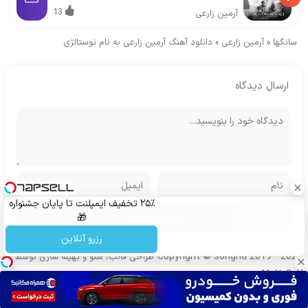
13
آرمین زارعی
سانگها
»
آرمین زارعی
»
دانلود آهنگ آرمین زارعی به نام نوستالژی
ارسال دیدگاه
۲۵٪ تخفیف ایمپلنت تا پایان جشنواره
🎁
رزرو آنلاین
Copyright © songha 2019 - 2024
طراحی قالب، سئو و بهینه سازی توسط
MoNoDeV