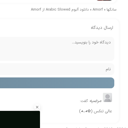
سانگها
»
Amorf
»
دانلود آلبوم Arabic Slowed از Amorf
ارسال دیدگاه
مرضیه
گفت:
عالی تنکس ⁦(⁠◕⁠ᴗ⁠◕⁠✿⁠)⁩