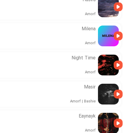
Hasira
Amorf
Milena
Amorf
Night Time
Amorf
Masir
Amorf
|
Bashie
Eaynayk
Amorf