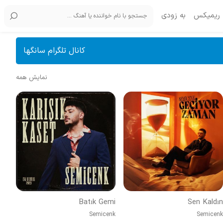
ریمیکس
به زودی
کانال تلگرام سانگها
نمایش همه
Batık Gemi
Sen Kaldın
Semicenk
Semicenk