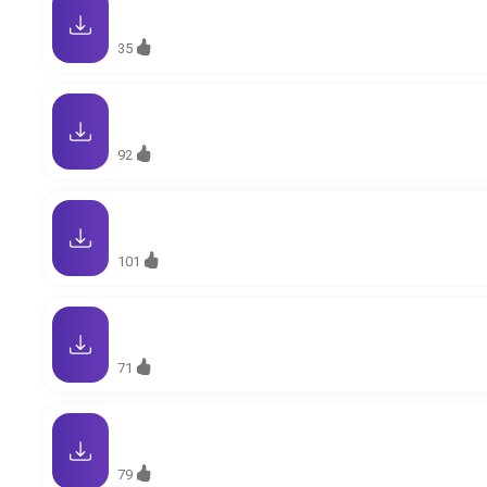
35
92
101
71
79