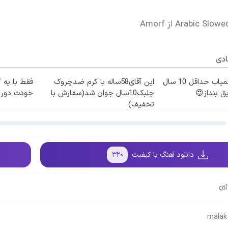
ادی
با این گیاهان کمیاب حداقل 10 سال
این آقای58ساله با کرم ضدچروک
فقط با یه ک
ق بنداز😍
جلبک10سال جوان شد(سفارش با
خودت دور ک
تخفیف)
دانلود آهنگ با کیفیت
۳۲۰
çö
malak