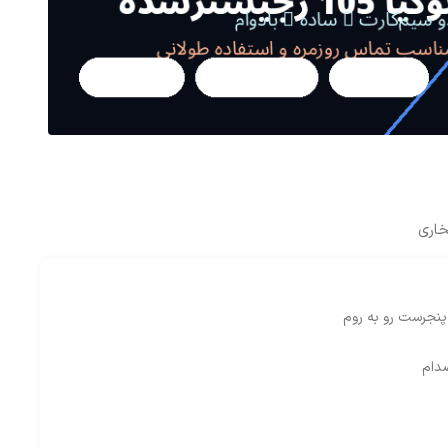
خاری
نجرست رو به روم
دام