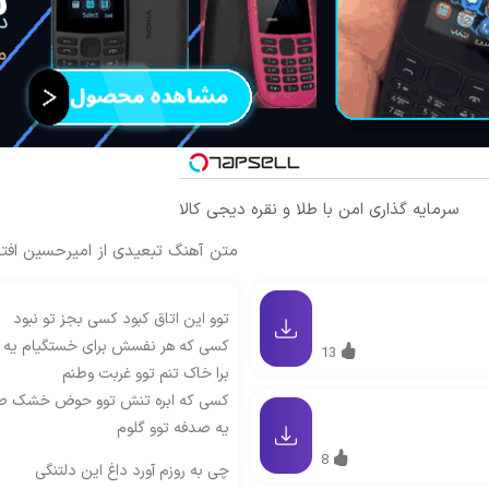
سرمایه گذاری امن با طلا و نقره دیجی کالا
متن آهنگ تبعیدی از امیرحسین افت
توو این اتاق کبود کسی بجز تو نبود
کسی که هر نفسش برای خستگیام یه پ
13
برا خاک تنم توو غربت وطنم
کسی که ابره تنش توو حوض خشک ص
یه صدفه توو گلوم
8
چی به روزم آورد داغ این دلتنگی