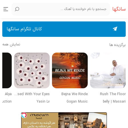
سانگها
کانال تلگرام سانگها
نمایش همه
برگزیده ها
Alya
Obsessed With Your Eyes
Bejna We Rinde
Rush The Floor
duction
Yasin Lv
Gogan Music
belly
|
Massari