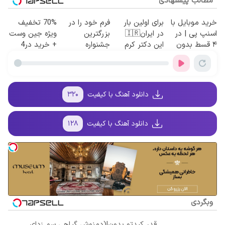
مطالب پیشنهادی
خرید موبایل با
برای اولین بار
فرم خود را در
70% تخفیف
اسنپ پی | در
در ایران🇮🇷
بزرگترین
ویژه جین وست
۴ قسط بدون
این دکتر کرم
جشنواره
+ خرید در4
سود و کارمزد!
ترمیم کننده 23
ایمپلنت تهران
قسطه
روزه ساخت!
پر کنید ! | فقط
۲۵ میلیون
دانلود آهنگ با کیفیت
۳۲۰
دانلود آهنگ با کیفیت
۱۲۸
وبگردی
قدر کبدتو بدون!(دمنوش گیاهی سم زدای