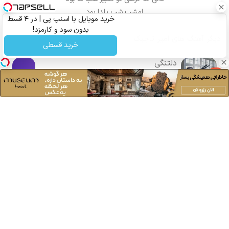
امشب شب یلدا بود
خرید موبایل با اسنپ پی | در ۴ قسط
بدون سود و کارمزد!
دیگر آهنگ های
امیر تاجیک
خرید قسطی
دلتنگی
5
امیر تاجیک
سانگها
»
امیر تاجیک
»
دانلود آهنگ امیر تاجیک به نام قهوه قجری
ارسال دیدگاه