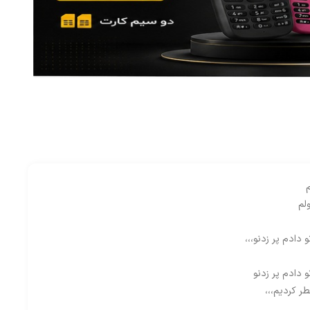
لم
دادم پر زدنو،،،
دادم پر زدنو
ر کردیم،،،