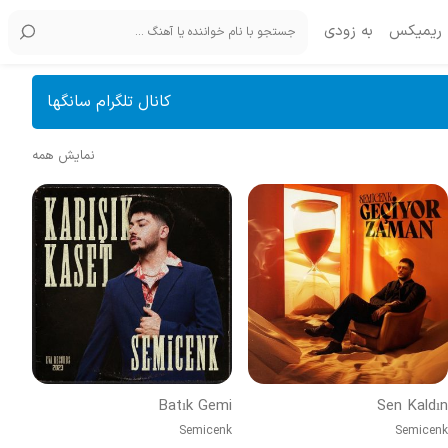
ریمیکس
به زودی
کانال تلگرام سانگها
نمایش همه
Batık Gemi
Sen Kaldın
Semicenk
Semicenk