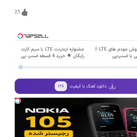
25
جشنواره فروش مودم های LTE ‼️
جشنواره اینترنت LTE با سیم کارت
 با اسنپ‌پی
رایگان 🌟 خرید 4 قسطه اسنپ پی
دانلود آهنگ با کیفیت
۱۲۸