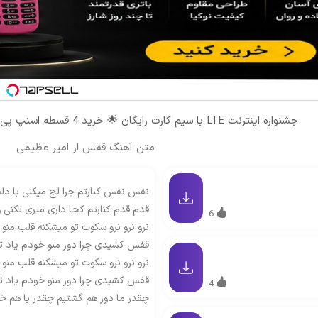
جشنواره اینترنت LTE با سیم کارت رایگان 🌟 خرید 4 قسطه اسنپ پی
متن آهنگ قفس از امیر عظیمی
نفس نفس کنارتم چرا لج میکنی با دلم
قدم قدم کنارتم کجا داری میری نکنی و
6
نرو نرو نرو سکوت تو میشکنه قلب منو
قفس کشیدی چرا دور منو خودم یاد تو 
نرو نرو نرو سکوت تو میشکنه قلب منو
قفس کشیدی چرا دور منو خودم یاد تو 
4
چقدر ما دور هم گشتیم چقدر با هم خط