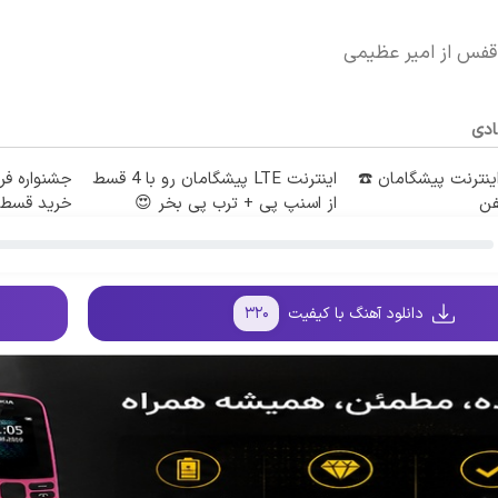
قفس از امیر عظیمی
ادی
طه اینترنت پیشگامان ☎️
اینترنت LTE پیشگامان رو با 4 قسط
فن
از اسنپ پی + ترب پی بخر 😍
خرید قسطی
دانلود آهنگ با کیفیت
۳۲۰