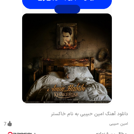
دانلود آهنگ امین حبیبى به نام خاکستر
امین حبیبى
7