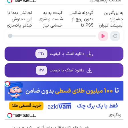
مطالب پیشنهادی
به بزرگترین
گردونه شانس
کبدت به یه
نجاتش بده! با
جشنواره
بدون پوچ از
شست و شوی
این دمنوش
ایمپلنت تهران
PS5 تا
حسابی نیاز
کبدتو پاکسازی
سر بزنید ! |
آیفون17 و بیت
داره!
کن+ضمانت
فقط ۲۵ میلیون
کوین 🔥
مرجوعی
!
دانلود آهنگ با کیفیت
۳۲۰
دانلود آهنگ با کیفیت
۱۲۸
وبگردی
خبر شوکه کننده🚨 درمان گیاهی کبد چرب با