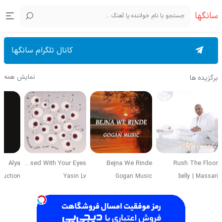
سانگها
کانال تلگرام سانگها
نمایش همه
برگزیده ها
Alya
Obsessed With Your Eyes
Bejna We Rinde
Rush The Floor
duction
Yasin Lv
Gogan Music
belly
|
Massari