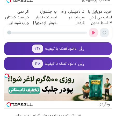
مطالب پیشنهادی
خرید موبایل با
تا 3میلیارد وام
به جشنواره
اگر نمی
اسنپ پی | در
سرمایه در
ایمپلنت تهران
خواهید کبدتان
۴ قسط بدون
گردش
خوش اومدی! |
چرب شود این
سود و کارمزد!
فروشندگان =>
فرصت
نوشیدنی خوش
فروشگاهت رو
محدوده!
طعم را بنوشید
ثبت کن
مشاوره رایگان
بگیر!
دانلود آهنگ با کیفیت
۳۲۰
دانلود آهنگ با کیفیت
۱۲۸
وبگردی
قدر کبدتو بدون!(دمنوش گیاهی سم زدای