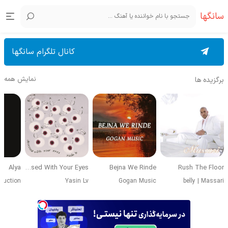
سانگها
کانال تلگرام سانگها
نمایش همه
برگزیده ها
Alya
Obsessed With Your Eyes
Bejna We Rinde
Rush The Floor
duction
Yasin Lv
Gogan Music
belly
|
Massari