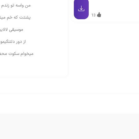
من واسه تو زندم 
13
پشتت که خم میشه
موسیقی لالایی
از دور دلتنگیم
میخوام سکوت محض 