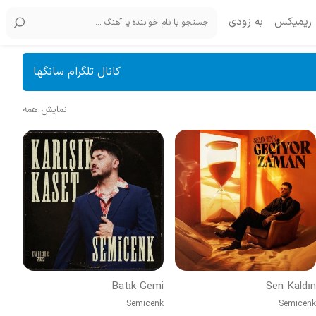
ریمیکس
به زودی
کانال تلگرام سانگها
نمایش همه
Batık Gemi
Sen Kaldın
Semicenk
Semicenk