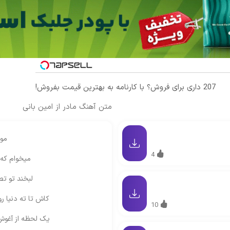
207 داری برای فروش؟ با کارنامه به بهترین قیمت بفروش!
متن آهنگ مادر از امین بانی
مو
4
میخوام که 
لبخند تو تص
کاش تا ته دنیا ر
10
یک لحظه از آغوش 