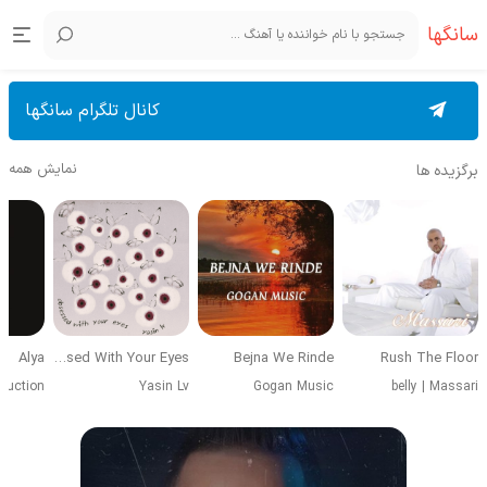
سانگها
کانال تلگرام سانگها
نمایش همه
برگزیده ها
Alya
Obsessed With Your Eyes
Bejna We Rinde
Rush The Floor
duction
Yasin Lv
Gogan Music
belly
|
Massari