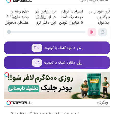
مطالب پیشنهادی
فرم خود را در
ایمپلنت کره‌ای
برای اولین بار
جای زخم و
بزرگترین
درجه یک فقط
در ایران🇮🇷
بخیه داری؟؟ 3
جشنواره
6 میلیون تومن
این دکتر کرم
هفته‌ای محوش
ایمپلنت تهران
❗
ترمیم کننده 23
کن!
پر کنید ! | فقط
روزه ساخت!
۲۵ میلیون
دانلود آهنگ با کیفیت
۳۲۰
دانلود آهنگ با کیفیت
۱۲۸
وبگردی
ترمیم جای زخم، بخیه و سوختگی فقط در 3