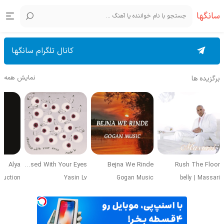
سانگها
کانال تلگرام سانگها
نمایش همه
برگزیده ها
Alya
Obsessed With Your Eyes
Bejna We Rinde
Rush The Floor
duction
Yasin Lv
Gogan Music
belly
|
Massari