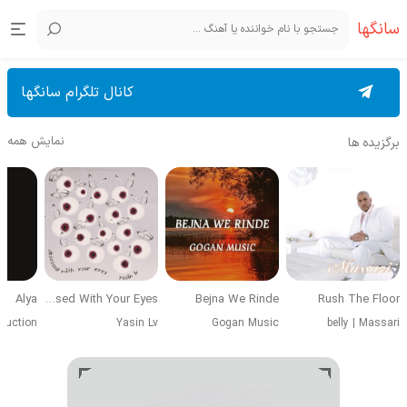
سانگها
کانال تلگرام سانگها
نمایش همه
برگزیده ها
Alya
Obsessed With Your Eyes
Bejna We Rinde
Rush The Floor
duction
Yasin Lv
Gogan Music
belly
|
Massari