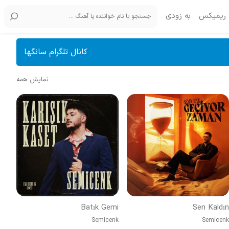
ریمیکس
به زودی
کانال تلگرام سانگها
نمایش همه
Batık Gemi
Sen Kaldın
Semicenk
Semicenk