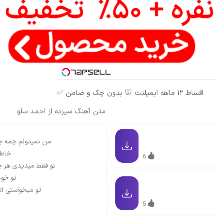
اقساط ۱۲ ماهه ایمپلنت 🦷 بدون چک و ضامن ✅
متن آهنگ سیزده از احمد سلو
من نمیدونم چمه چر
خاطر
6
تو فقط میدیدی هر چ
تو خو
تو میخواستی ا
چ
5