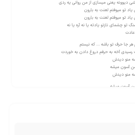
 دیوونه یعنی میسازی از من روانی یه ردی
یاد تو میوفتم لعنت به بارون
یاد تو میوفتم لعنت به بارون
و چشمای نازتو یادته یا نه آره یا نه
 عادت
 هر جا حرف تو باشه … که نیستم
ت رسیدی آخه به حرفم دروغ دادن به خوردت
شه منو دیدش
من آسون میشه
شه منو دیدش
من آسون میشه
قلبم به حال هر دومون هر روز بخندن
ی قبلا شاخه های این تنه از تو شکستن
ساختی جالب بود بشی نقش اول ببازی