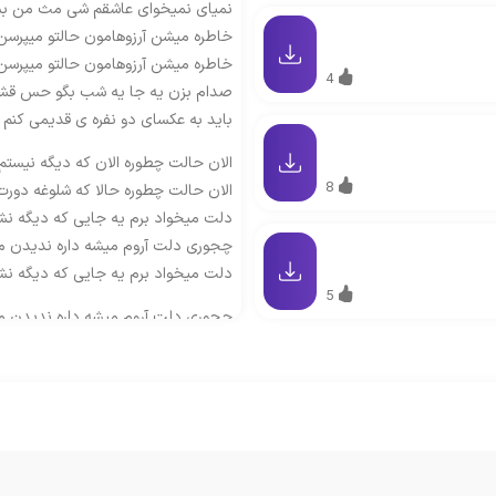
نمیای نمیخوای عاشقم شی مث من بشی
خاطره میشن آرزوهامون حالتو میپرسن 
خاطره میشن آرزوهامون حالتو میپرسن 
4
صدام بزن یه جا یه شب بگو حس قشنگ ت
باید به عکسای دو نفره ی قدیمی کنم
الان حالت چطوره الان که دیگه نیستم
8
الان حالت چطوره حالا که شلوغه دور
دلت میخواد برم یه جایی که دیگه ن
چجوری دلت آروم میشه داره ندیدن 
دلت میخواد برم یه جایی که دیگه ن
5
چجوری دلت آروم میشه داره ندیدن 
نگفتم برگرد که بشی زخم روی خراشای 
نگفتی رو میشه دست تو کم کم
حالا من نه نشدم اصلا مث حالت طبیع
از خود ردی بدنم میترسم
راستی این سکانس آخر فیلمو تنهایی 