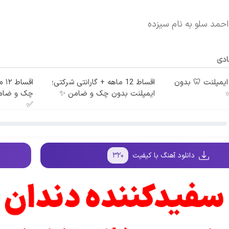
احمد سلو به نام سیزده
ادی
 ماهه ایمپلنت 🦷 بدون
اقساط 12 ماهه + گارانتی شرکتی؛
اقس
ایمپلنت بدون چک و ضامن ✨
چک و ضامن
✅
دانلود آهنگ با کیفیت
۳۲۰