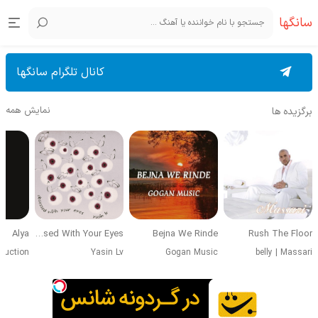
سانگها
کانال تلگرام سانگها
نمایش همه
برگزیده ها
Alya
Obsessed With Your Eyes
Bejna We Rinde
Rush The Floor
duction
Yasin Lv
Gogan Music
belly
|
Massari