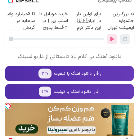
مطالب پیشنهادی
به بزرگترین
برای اولین بار
خرید موبایل با
تا 3میلیارد وام
جشنواره
در ایران🇮🇷
اسنپ پی | در
سرمایه در
ایمپلنت تهران
این دکتر کرم
۴ قسط بدون
گردش
سر بزنید ! |
ترمیم کننده 23
سود و کارمزد!
فروشندگان =>
فقط ۲۵ میلیون
روزه ساخت!
فروشگاهت رو
!
ثبت کن
دانلود آهنگ بی کلام باد تابستانی از داریو لسینگ
دانلود آهنگ با کیفیت
۳۲۰
دانلود آهنگ با کیفیت
۱۲۸