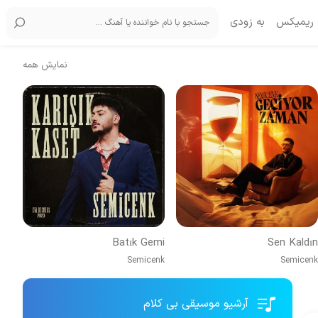
ریمیکس
به زودی
نمایش همه
Batık Gemi
Sen Kaldın
Semicenk
Semicenk
آرشیو موسیقی بی کلام