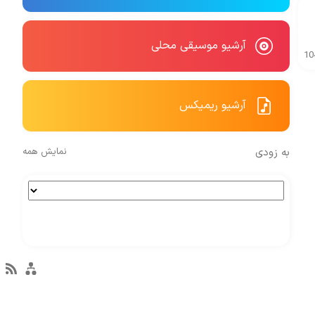
آرشیو موسیقی محلی
10
آرشیو ریمیکس
به زودی
نمایش همه