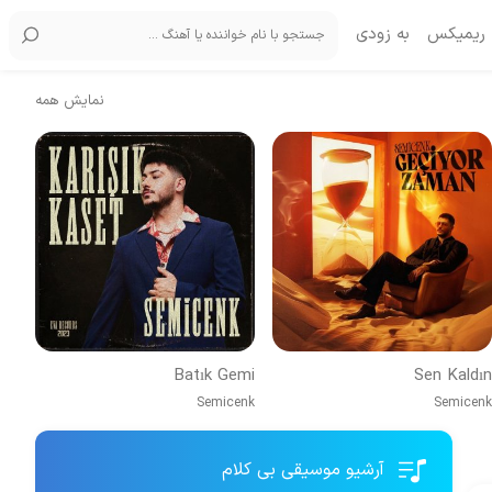
ریمیکس
به زودی
نمایش همه
Batık Gemi
Sen Kaldın
Semicenk
Semicenk
آرشیو موسیقی بی کلام