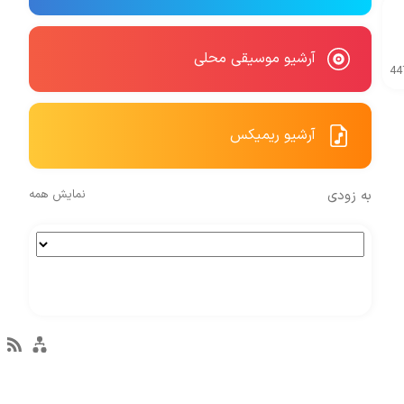
آرشیو موسیقی محلی
44
آرشیو ریمیکس
به زودی
نمایش همه