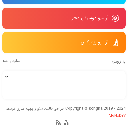
آرشیو موسیقی محلی
آرشیو ریمیکس
به زودی
نمایش همه
Copyright © songha 2019 - 2024
طراحی قالب، سئو و بهینه سازی توسط
MoNoDeV