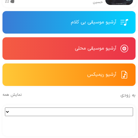
22
حسین
آرشیو موسیقی بی کلام
آرشیو موسیقی محلی
آرشیو ریمیکس
به زودی
نمایش همه