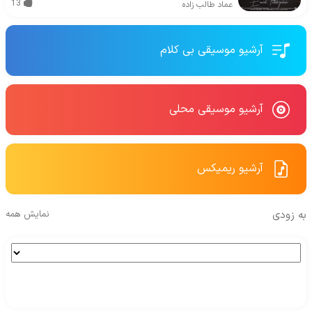
13
عماد طالب زاده
آرشیو موسیقی بی کلام
آرشیو موسیقی محلی
آرشیو ریمیکس
به زودی
نمایش همه