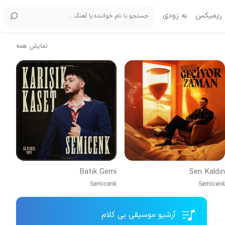
ریمیکس
به زودی
نمایش همه
Batık Gemi
Sen Kaldın
Semicenk
Semicenk
آرشیو موسیقی بی کلام