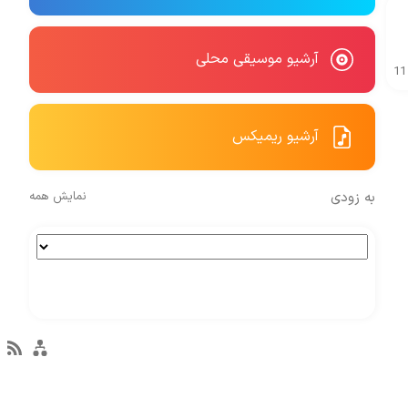
آرشیو موسیقی محلی
11
آرشیو ریمیکس
به زودی
نمایش همه