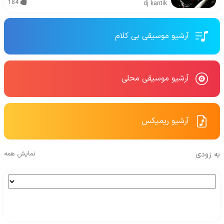
184
dj kantik
آرشیو موسیقی بی کلام
آرشیو موسیقی محلی
آرشیو ریمیکس
به زودی
نمایش همه