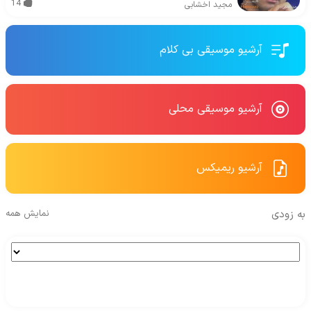
14
مجید اخشابی
آرشیو موسیقی بی کلام
آرشیو موسیقی محلی
آرشیو ریمیکس
به زودی
نمایش همه