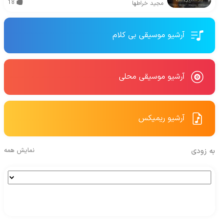
18
مجید خراطها
آرشیو موسیقی بی کلام
آرشیو موسیقی محلی
آرشیو ریمیکس
به زودی
نمایش همه