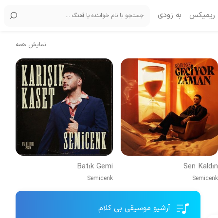
ریمیکس
به زودی
نمایش همه
Batık Gemi
Sen Kaldın
Semicenk
Semicenk
آرشیو موسیقی بی کلام