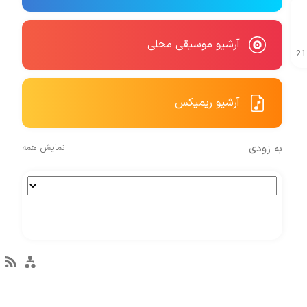
آرشیو موسیقی محلی
21
آرشیو ریمیکس
به زودی
نمایش همه