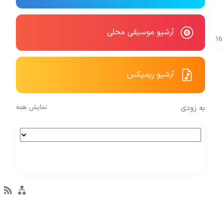
آرشیو موسیقی محلی
16
آرشیو ریمیکس
به زودی
نمایش همه