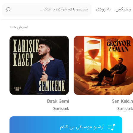
ریمیکس
به زودی
نمایش همه
Batık Gemi
Sen Kaldın
Semicenk
Semicenk
آرشیو موسیقی بی کلام