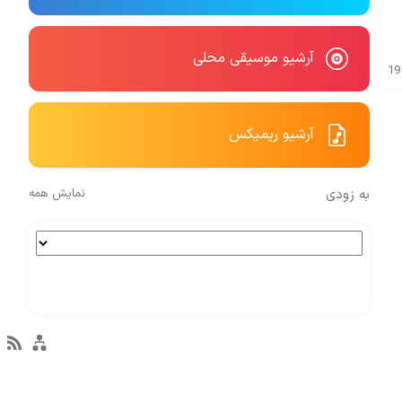
آرشیو موسیقی محلی
19
آرشیو ریمیکس
به زودی
نمایش همه