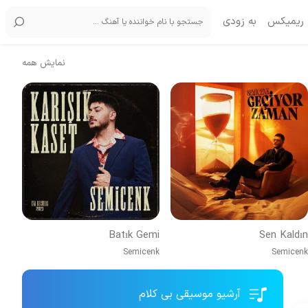
ریمیکس
به زودی
نمایش همه
Batık Gemi
Sen Kaldın
Semicenk
Semicenk
آرشیو موسیقی بی کلام