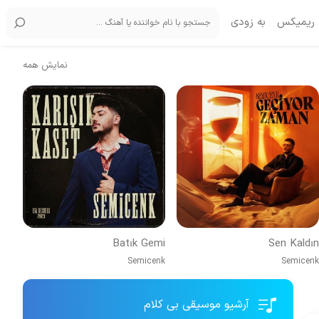
ریمیکس
به زودی
نمایش همه
Batık Gemi
Sen Kaldın
Semicenk
Semicenk
آرشیو موسیقی بی کلام