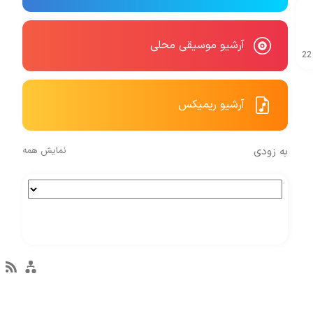
آرشیو موسیقی محلی
22
آرشیو ریمیکس
به زودی
نمایش همه