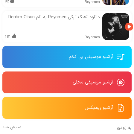
82
Reynmen
دانلود آهنگ ترکی Reynmen به نام Derdim Olsun
181
Reynmen
آرشیو موسیقی بی کلام
آرشیو موسیقی محلی
آرشیو ریمیکس
به زودی
نمایش همه