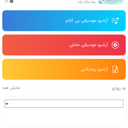
21
رضا ملک زاده
آرشیو موسیقی بی کلام
آرشیو موسیقی محلی
آرشیو ریمیکس
به زودی
نمایش همه