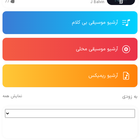
77
J Balvin
آرشیو موسیقی بی کلام
آرشیو موسیقی محلی
آرشیو ریمیکس
به زودی
نمایش همه