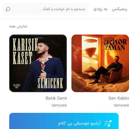
ریمیکس
به زودی
نمایش همه
Batık Gemi
Sen Kaldın
Semicenk
Semicenk
آرشیو موسیقی بی کلام