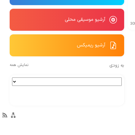
آرشیو موسیقی محلی
30
آرشیو ریمیکس
به زودی
نمایش همه