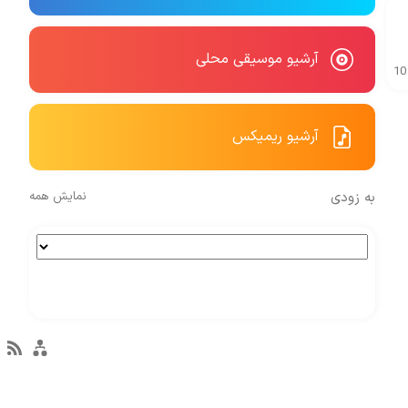
آرشیو موسیقی محلی
10
آرشیو ریمیکس
به زودی
نمایش همه