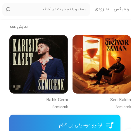
ریمیکس
به زودی
نمایش همه
Batık Gemi
Sen Kaldın
Semicenk
Semicenk
آرشیو موسیقی بی کلام