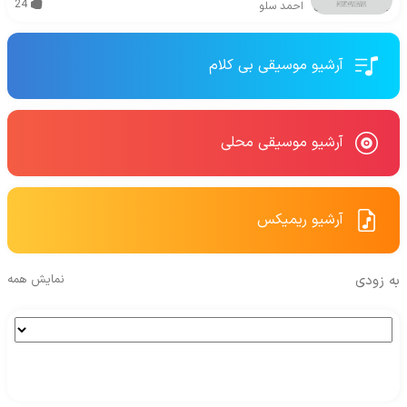
24
احمد سلو
آرشیو موسیقی بی کلام
آرشیو موسیقی محلی
آرشیو ریمیکس
به زودی
نمایش همه