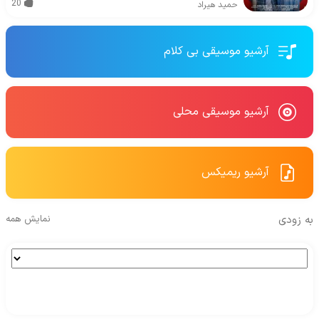
20
حمید هیراد
آرشیو موسیقی بی کلام
آرشیو موسیقی محلی
آرشیو ریمیکس
به زودی
نمایش همه