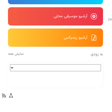
آرشیو موسیقی محلی
24
آرشیو ریمیکس
به زودی
نمایش همه