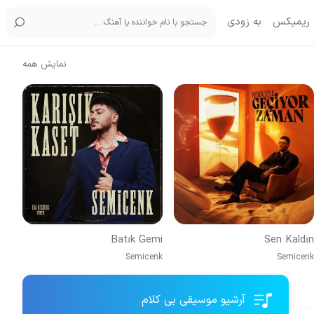
ریمیکس
به زودی
نمایش همه
Batık Gemi
Sen Kaldın
Semicenk
Semicenk
آرشیو موسیقی بی کلام