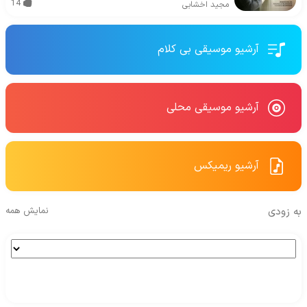
14
مجید اخشابی
آرشیو موسیقی بی کلام
آرشیو موسیقی محلی
آرشیو ریمیکس
به زودی
نمایش همه