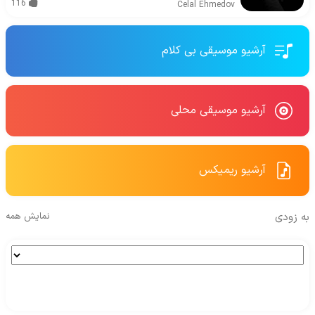
116
Celal Ehmedov
آرشیو موسیقی بی کلام
آرشیو موسیقی محلی
آرشیو ریمیکس
به زودی
نمایش همه