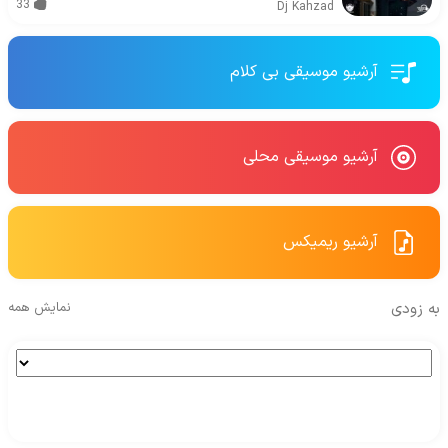
33
Dj Kahzad
آرشیو موسیقی بی کلام
آرشیو موسیقی محلی
آرشیو ریمیکس
به زودی
نمایش همه