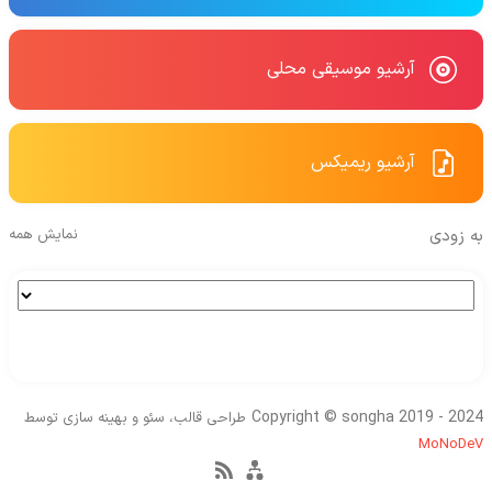
آرشیو موسیقی محلی
آرشیو ریمیکس
به زودی
نمایش همه
Copyright © songha 2019 - 2024
طراحی قالب، سئو و بهینه سازی توسط
MoNoDeV