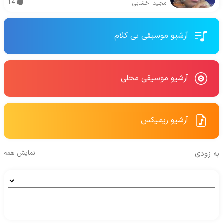
14
مجید اخشابی
آرشیو موسیقی بی کلام
آرشیو موسیقی محلی
آرشیو ریمیکس
به زودی
نمایش همه