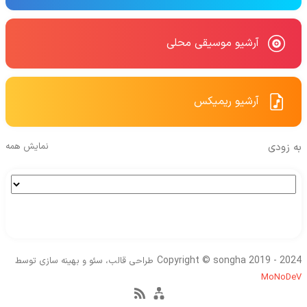
آرشیو موسیقی محلی
آرشیو ریمیکس
به زودی
نمایش همه
Copyright © songha 2019 - 2024
طراحی قالب، سئو و بهینه سازی توسط
MoNoDeV