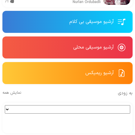
71
Nurlan Ordubadli
آرشیو موسیقی بی کلام
آرشیو موسیقی محلی
آرشیو ریمیکس
به زودی
نمایش همه