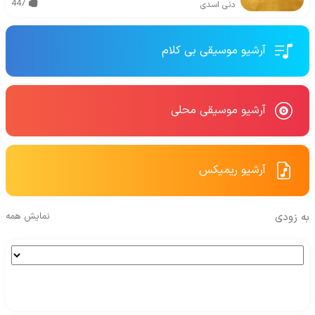
447
دنی اسدی
آرشیو موسیقی بی کلام
آرشیو موسیقی محلی
آرشیو ریمیکس
به زودی
نمایش همه