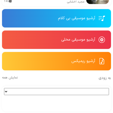
14
مجید اخشابی
آرشیو موسیقی بی کلام
آرشیو موسیقی محلی
آرشیو ریمیکس
به زودی
نمایش همه