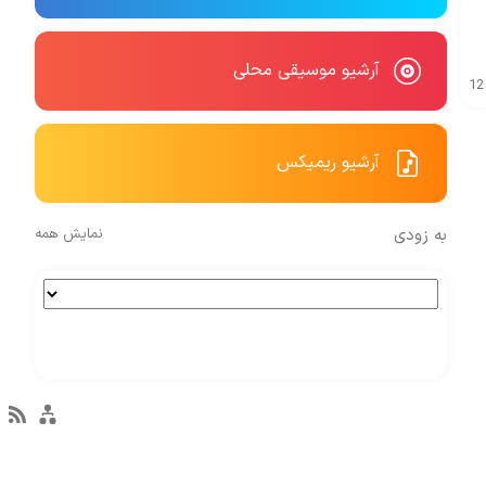
آرشیو موسیقی محلی
12
آرشیو ریمیکس
به زودی
نمایش همه