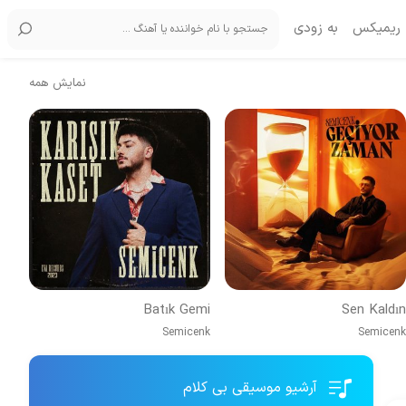
ریمیکس
به زودی
نمایش همه
Batık Gemi
Sen Kaldın
Semicenk
Semicenk
آرشیو موسیقی بی کلام