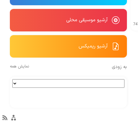
آرشیو موسیقی محلی
74
آرشیو ریمیکس
به زودی
نمایش همه