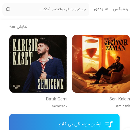
ریمیکس
به زودی
نمایش همه
Batık Gemi
Sen Kaldın
Semicenk
Semicenk
آرشیو موسیقی بی کلام