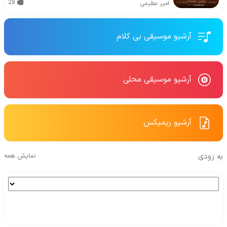
28
امیر عظیمی
آرشیو موسیقی بی کلام
آرشیو موسیقی محلی
آرشیو ریمیکس
به زودی
نمایش همه