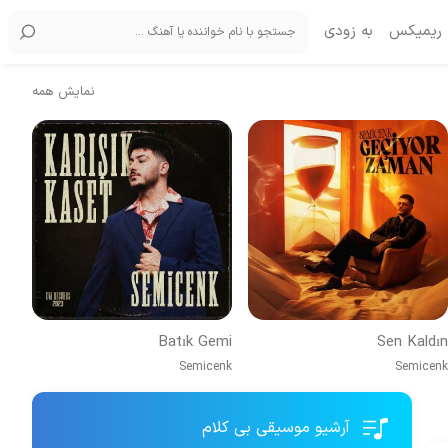
ریمیکس
به زودی
نمایش همه
Batık Gemi
Sen Kaldın
Semicenk
Semicenk
آرشیو موسیقی بی کلام