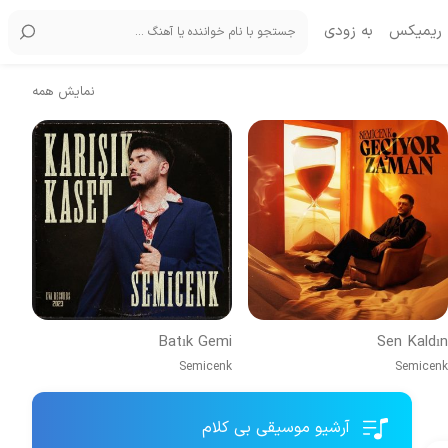
ریمیکس
به زودی
نمایش همه
Batık Gemi
Sen Kaldın
Semicenk
Semicenk
آرشیو موسیقی بی کلام