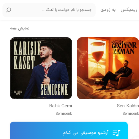
ریمیکس
به زودی
نمایش همه
Batık Gemi
Sen Kaldın
Semicenk
Semicenk
آرشیو موسیقی بی کلام