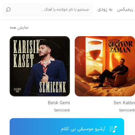
ریمیکس
به زودی
نمایش همه
Batık Gemi
Sen Kaldın
Semicenk
Semicenk
آرشیو موسیقی بی کلام